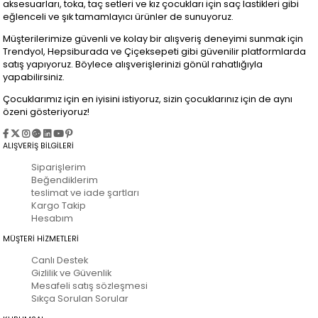
aksesuarları, toka, taç setleri ve kız çocukları için saç lastikleri gibi
eğlenceli ve şık tamamlayıcı ürünler de sunuyoruz.
Müşterilerimize güvenli ve kolay bir alışveriş deneyimi sunmak için
Trendyol, Hepsiburada ve Çiçeksepeti gibi güvenilir platformlarda
satış yapıyoruz. Böylece alışverişlerinizi gönül rahatlığıyla
yapabilirsiniz.
Çocuklarımız için en iyisini istiyoruz, sizin çocuklarınız için de aynı
özeni gösteriyoruz!
ALIŞVERİŞ BİLGİLERİ
Siparişlerim
Beğendiklerim
teslimat ve iade şartları
Kargo Takip
Hesabım
MÜŞTERİ HİZMETLERİ
Canlı Destek
Gizlilik ve Güvenlik
Mesafeli satış sözleşmesi
Sıkça Sorulan Sorular