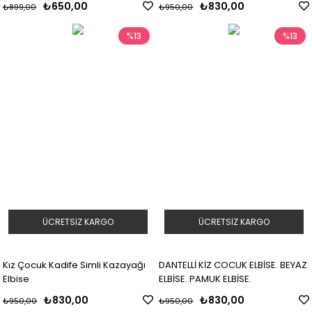
₺650,00
₺830,00
₺899,00
₺950,00
%13
%13
ÜCRETSIZ KARGO
ÜCRETSIZ KARGO
Kız Çocuk Kadife Simli Kazayağı
DANTELLİ KİZ COCUK ELBİSE. BEYAZ
Elbise
ELBİSE. PAMUK ELBİSE.
₺830,00
₺830,00
₺950,00
₺950,00