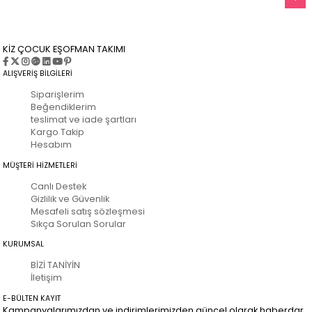
KİZ ÇOCUK EŞOFMAN TAKIMI
ALIŞVERİŞ BİLGİLERİ
Siparişlerim
Beğendiklerim
teslimat ve iade şartları
Kargo Takip
Hesabım
MÜŞTERİ HİZMETLERİ
Canlı Destek
Gizlilik ve Güvenlik
Mesafeli satış sözleşmesi
Sıkça Sorulan Sorular
KURUMSAL
BİZİ TANİYİN
İletişim
E-BÜLTEN KAYIT
Kampanyalarımızdan ve indirimlerimizden güncel olarak haberdar