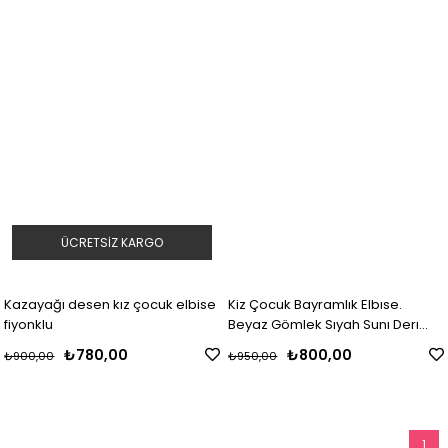
ÜCRETSIZ KARGO
Kazayağı desen kız çocuk elbise
Kiz Çocuk Bayramlık Elbıse.
fiyonklu
Beyaz Gömlek Sıyah Sunı Derı
Etek. Bayramlık Elbıse
₺780,00
₺800,00
₺900,00
₺950,00
1