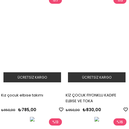
%17
%13
ÜCRETSIZ KARGO
ÜCRETSIZ KARGO
Kız çocuk elbise takımı
KİZ ÇOCUK FIYONKLU KADIFE
ELBISE VE TOKA
₺785,00
₺830,00
₺950,00
₺950,00
%13
%16