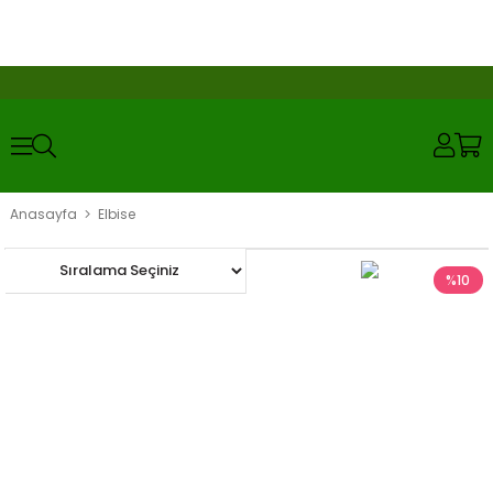
Anasayfa
Elbise
%5
%10