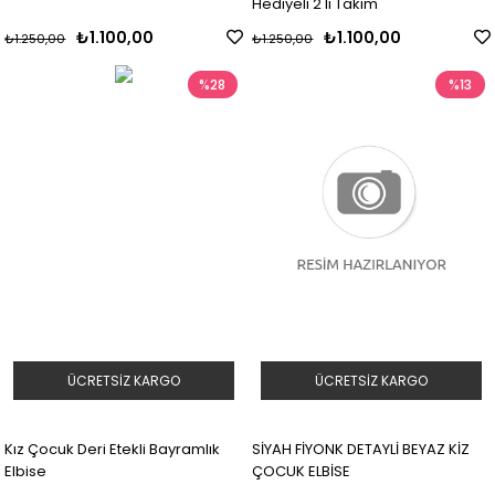
Hediyeli 2'li Takım
₺1.100,00
₺1.100,00
₺1.250,00
₺1.250,00
%28
%13
ÜCRETSIZ KARGO
ÜCRETSIZ KARGO
Kız Çocuk Deri Etekli Bayramlık
SİYAH FİYONK DETAYLİ BEYAZ KİZ
Elbise
ÇOCUK ELBİSE