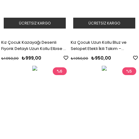
ÜCRETSIZ KARGO
ÜCRETSIZ KARGO
Kız Çocuk Kazayağı Desenli
Kız Çocuk Uzun Kollu Bluz ve
Fiyonk Detaylı Uzun Kollu Elbise –
Selopet Etekli İkili Takım –
Tül Etekli Şık Tasarım
Kazayağı Desenli, Şık Günlük
₺999,00
₺950,00
₺1.050,00
₺1.050,00
Kombin
%6
%5