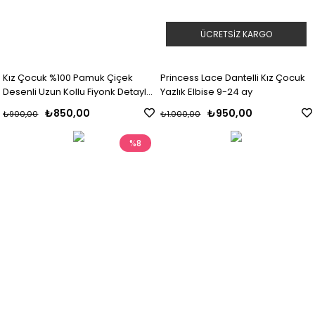
ÜCRETSIZ KARGO
Kız Çocuk %100 Pamuk Çiçek
Princess Lace Dantelli Kız Çocuk
Desenli Uzun Kollu Fiyonk Detaylı
Yazlık Elbise 9-24 ay
Elbise
₺850,00
₺950,00
₺900,00
₺1.000,00
%8