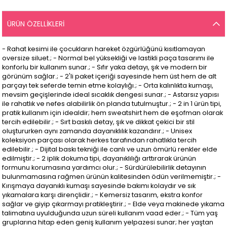
ÜRÜN ÖZELLIKLERI
- Rahat kesimi ile çocukların hareket özgürlüğünü kısıtlamayan
oversize siluet.; - Normal bel yüksekliği ve lastikli paça tasarımı ile
konforlu bir kullanım sunar.; - Sıfır yaka detayı, şık ve modern bir
görünüm sağlar.; - 2'li paket içeriği sayesinde hem üst hem de alt
parçayı tek seferde temin etme kolaylığı.; - Orta kalınlıkta kumaşı,
mevsim geçişlerinde ideal sıcaklık dengesi sunar.; - Astarsız yapısı
ile rahatlık ve nefes alabilirlik ön planda tutulmuştur.; - 2 in 1 ürün tipi,
pratik kullanım için idealdir; hem sweatshirt hem de eşofman olarak
tercih edilebilir.; - Sırt baskılı detay, şık ve dikkat çekici bir stil
oluştururken aynı zamanda dayanıklılık kazandırır.; - Unisex
koleksiyon parçası olarak herkes tarafından rahatlıkla tercih
edilebilir.; - Dijital baskı tekniği ile canlı ve uzun ömürlü renkler elde
edilmiştir.; - 2 iplik dokuma tipi, dayanıklılığı arttırarak ürünün
formunu korumasına yardımcı olur.; - Sürdürülebilirlik detayının
bulunmamasına rağmen ürünün kalitesinden ödün verilmemiştir.; -
Kırışmaya dayanıklı kumaşı sayesinde bakımı kolaydır ve sık
yıkamalara karşı dirençlidir.; - Kemersiz tasarım, ekstra konfor
sağlar ve giyip çıkarmayı pratikleştirir.; - Elde veya makinede yıkama
talimatına uyulduğunda uzun süreli kullanım vaad eder.; - Tüm yaş
gruplarına hitap eden geniş kullanım yelpazesi sunar; her yaştan