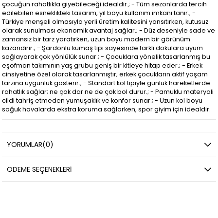
çocuğun rahatlıkla giyebileceği idealdir.; - Tüm sezonlarda tercih
edilebilen esneklikteki tasarım, yıl boyu kullanım imkanı tanır.; -
Türkiye menşeli olmasıyla yerli üretim kalitesini yansıtırken, kutusuz
olarak sunulması ekonomik avantaj sağlar.; - Düz deseniyle sade ve
zamansız bir tarz yaratırken, uzun boyu modern bir görünüm
kazandırır.; - Şardonlu kumaş tipi sayesinde farklı dokulara uyum
sağlayarak çok yönlülük sunar.; - Çocuklara yönelik tasarlanmış bu
eşofman takımının yaş grubu geniş bir kitleye hitap eder.; - Erkek
cinsiyetine özel olarak tasarlanmıştır; erkek çocukların aktif yaşam
tarzına uygunluk gösterir.; - Standart kol tipiyle günlük hareketlerde
rahatlık sağlar; ne çok dar ne de çok bol durur.; - Pamuklu materyali
cildi tahriş etmeden yumuşaklık ve konfor sunar.; - Uzun kol boyu
soğuk havalarda ekstra koruma sağlarken, spor giyim için idealdir.
YORUMLAR
(0)
ÖDEME SEÇENEKLERI