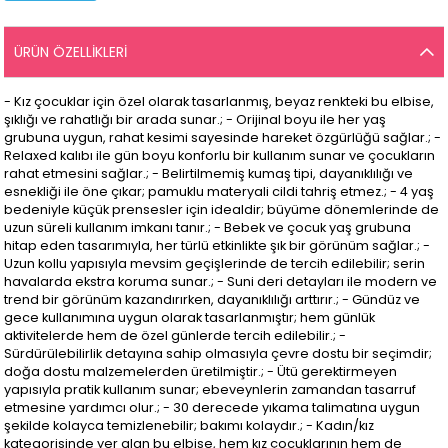
ÜRÜN ÖZELLIKLERI
- Kız çocuklar için özel olarak tasarlanmış, beyaz renkteki bu elbise,
şıklığı ve rahatlığı bir arada sunar.; - Orijinal boyu ile her yaş
grubuna uygun, rahat kesimi sayesinde hareket özgürlüğü sağlar.; -
Relaxed kalıbı ile gün boyu konforlu bir kullanım sunar ve çocukların
rahat etmesini sağlar.; - Belirtilmemiş kumaş tipi, dayanıklılığı ve
esnekliği ile öne çıkar; pamuklu materyali cildi tahriş etmez.; - 4 yaş
bedeniyle küçük prensesler için idealdir; büyüme dönemlerinde de
uzun süreli kullanım imkanı tanır.; - Bebek ve çocuk yaş grubuna
hitap eden tasarımıyla, her türlü etkinlikte şık bir görünüm sağlar.; -
Uzun kollu yapısıyla mevsim geçişlerinde de tercih edilebilir; serin
havalarda ekstra koruma sunar.; - Suni deri detayları ile modern ve
trend bir görünüm kazandırırken, dayanıklılığı arttırır.; - Gündüz ve
gece kullanımına uygun olarak tasarlanmıştır; hem günlük
aktivitelerde hem de özel günlerde tercih edilebilir.; -
Sürdürülebilirlik detayına sahip olmasıyla çevre dostu bir seçimdir;
doğa dostu malzemelerden üretilmiştir.; - Ütü gerektirmeyen
yapısıyla pratik kullanım sunar; ebeveynlerin zamandan tasarruf
etmesine yardımcı olur.; - 30 derecede yıkama talimatına uygun
şekilde kolayca temizlenebilir; bakımı kolaydır.; - Kadın/kız
kategorisinde yer alan bu elbise, hem kız çocuklarının hem de