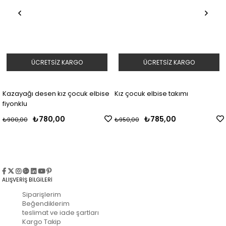
ÜCRETSIZ KARGO
ÜCRETSIZ KARGO
Kazayağı desen kız çocuk elbise
Kız çocuk elbise takımı
fiyonklu
₺780,00
₺785,00
₺900,00
₺950,00
ALIŞVERİŞ BİLGİLERİ
Siparişlerim
Beğendiklerim
teslimat ve iade şartları
Kargo Takip