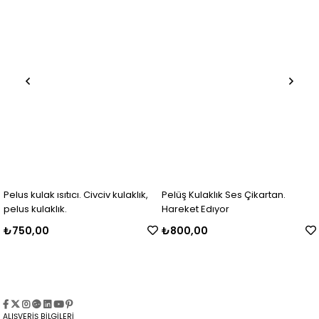
Pelus kulak ısıtıcı. Civciv kulaklık,
Pelüş Kulaklık Ses Çikartan.
pelus kulaklık.
Hareket Edıyor
₺750,00
₺800,00
ALIŞVERİŞ BİLGİLERİ